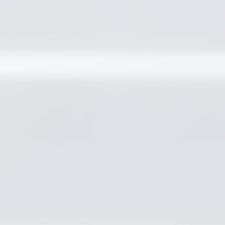
Tecnobito
En línea
¡Hola! 👋 Soy
Tecnobito
, tu asistente virtual
en Tecnobit Capacitación. Estoy aquí para
contarte todo sobre nuestros cursos,
modalidades y cómo potenciar tu desarrollo
profesional. ¿En qué te puedo ayudar hoy?